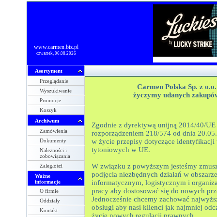
www.carmen.biz.pl
czwartek, 06.08.2026
Asortyment
Przeglądanie
Carmen Polska Sp. z o.o.
Wyszukiwanie
życzymy udanych zakupó
Promocje
Koszyk
Archiwum
Zgodnie z dyrektywą unijną 2014/40/UE 
Zamówienia
rozporządzeniem 218/574 od dnia 20.05
Dokumenty
w życie przepisy dotyczące identyfikacj
tytoniowych w UE.
Należności i
zobowiązania
W związku z powyższym jesteśmy zmusz
Zaległości
podjęcia niezbędnych działań w obszarz
Ważne
informacje
informatycznym, logistycznym i organiza
pracy aby dostosować się do nowych prz
O firmie
Jednocześnie chcemy zachować najwyżs
Oddziały
obsługi aby nasi klienci jak najmniej odc
Kontakt
życie nowych regulacji prawnych.