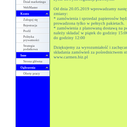
Dział marketingu
WebMaster
Od dnia 20.05.2019 wprowadzamy nastę
zmiany:
Konto
* zamówienia i sprzedaż papierosów będ
Zaloguj się
prowadzona tylko w pełnych pakietach.
Rejestracja
* zamówienia z planowaną dostawą na p
Profil
należy składać w piątek do godziny 15:0
Polityka
do godziny 12:00
prywatności
Strategia
Dziękujemy za wyrozumiałość i zachęc
podatkowa
składania zamówień za pośrednictwem s
Inne
www.carmen.biz.pl
Strona główna
Ogłoszenia
Oferty pracy