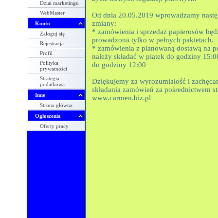
Dział marketingu
WebMaster
Od dnia 20.05.2019 wprowadzamy nastę
zmiany:
Konto
* zamówienia i sprzedaż papierosów będ
Zaloguj się
prowadzona tylko w pełnych pakietach.
Rejestracja
* zamówienia z planowaną dostawą na p
Profil
należy składać w piątek do godziny 15:0
Polityka
do godziny 12:00
prywatności
Strategia
Dziękujemy za wyrozumiałość i zachęc
podatkowa
składania zamówień za pośrednictwem s
Inne
www.carmen.biz.pl
Strona główna
Ogłoszenia
Oferty pracy