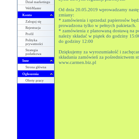
Dział marketingu
WebMaster
Od dnia 20.05.2019 wprowadzamy nastę
zmiany:
Konto
* zamówienia i sprzedaż papierosów będ
Zaloguj się
prowadzona tylko w pełnych pakietach.
Rejestracja
* zamówienia z planowaną dostawą na p
Profil
należy składać w piątek do godziny 15:0
Polityka
do godziny 12:00
prywatności
Strategia
Dziękujemy za wyrozumiałość i zachęc
podatkowa
składania zamówień za pośrednictwem s
Inne
www.carmen.biz.pl
Strona główna
Ogłoszenia
Oferty pracy