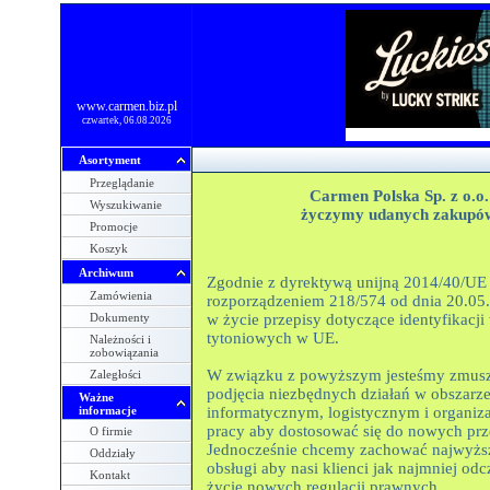
www.carmen.biz.pl
czwartek, 06.08.2026
Asortyment
Przeglądanie
Carmen Polska Sp. z o.o.
Wyszukiwanie
życzymy udanych zakupó
Promocje
Koszyk
Archiwum
Zgodnie z dyrektywą unijną 2014/40/UE 
Zamówienia
rozporządzeniem 218/574 od dnia 20.05
Dokumenty
w życie przepisy dotyczące identyfikacj
tytoniowych w UE.
Należności i
zobowiązania
W związku z powyższym jesteśmy zmusz
Zaległości
podjęcia niezbędnych działań w obszarz
Ważne
informacje
informatycznym, logistycznym i organiza
pracy aby dostosować się do nowych prz
O firmie
Jednocześnie chcemy zachować najwyżs
Oddziały
obsługi aby nasi klienci jak najmniej odc
Kontakt
życie nowych regulacji prawnych.