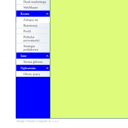
Dział marketingu
WebMaster
Konto
Zaloguj się
Rejestracja
Profil
Polityka
prywatności
Strategia
podatkowa
Inne
Strona główna
Ogłoszenia
Oferty pracy
Design: Ferrodo Computer sp. z o.o.