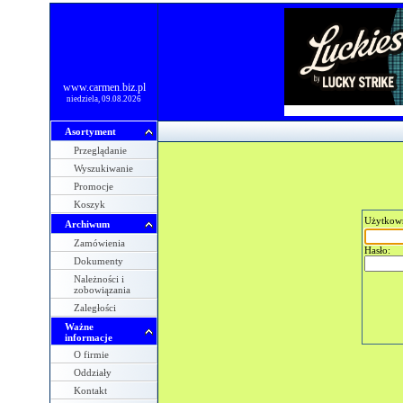
www.carmen.biz.pl
niedziela, 09.08.2026
Asortyment
Przeglądanie
Wyszukiwanie
Promocje
Koszyk
Użytkow
Archiwum
Zamówienia
Hasło:
Dokumenty
Należności i
zobowiązania
Zaległości
Ważne
informacje
O firmie
Oddziały
Kontakt