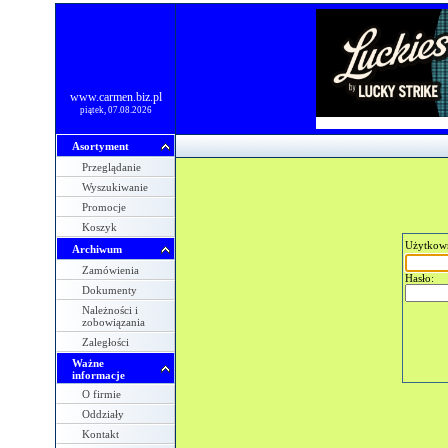
www.carmen.biz.pl
piątek, 07.08.2026
Asortyment
Przeglądanie
Wyszukiwanie
Promocje
Koszyk
Użytkow
Archiwum
Zamówienia
Hasło:
Dokumenty
Należności i
zobowiązania
Zaległości
Ważne
informacje
O firmie
Oddziały
Kontakt