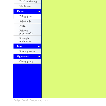
Dział marketingu
WebMaster
Konto
Zaloguj się
Rejestracja
Profil
Polityka
prywatności
Strategia
podatkowa
Inne
Strona główna
Ogłoszenia
Oferty pracy
Design: Ferrodo Computer sp. z o.o.