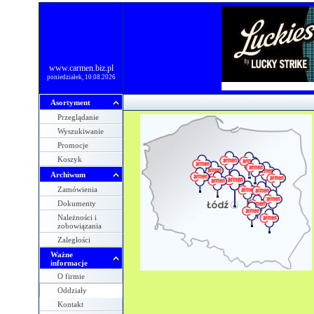
www.carmen.biz.pl
poniedziałek, 10.08.2026
Asortyment
Przeglądanie
Wyszukiwanie
Promocje
Koszyk
Archiwum
Zamówienia
Dokumenty
Należności i
zobowiązania
Zaległości
Ważne
informacje
O firmie
Oddziały
Kontakt