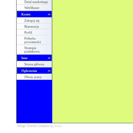
Dział marketingu
WebMaster
Konto
Zaloguj się
Rejestracja
Profil
Polityka
prywatności
Strategia
podatkowa
Inne
Strona główna
Ogłoszenia
Oferty pracy
Design: Ferrodo Computer sp. z o.o.