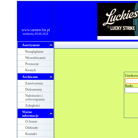
www.carmen.biz.pl
niedziela, 09.08.2026
Asortyment
Przeglądanie
Wyszukiwanie
Promocje
Koszyk
Użytkow
Archiwum
Zamówienia
Hasło:
Dokumenty
Należności i
zobowiązania
Zaległości
Ważne
informacje
O firmie
Oddziały
Kontakt