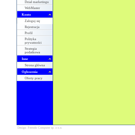
Dział marketingu
WebMaster
Konto
Zaloguj się
Rejestracja
Profil
Polityka
prywatności
Strategia
podatkowa
Inne
Strona główna
Ogłoszenia
Oferty pracy
Design: Ferrodo Computer sp. z o.o.