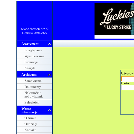
www.carmen.biz.pl
niedziela, 09.08.2026
Asortyment
Przeglądanie
Wyszukiwanie
Promocje
Koszyk
Użytkow
Archiwum
Zamówienia
Hasło:
Dokumenty
Należności i
zobowiązania
Zaległości
Ważne
informacje
O firmie
Oddziały
Kontakt