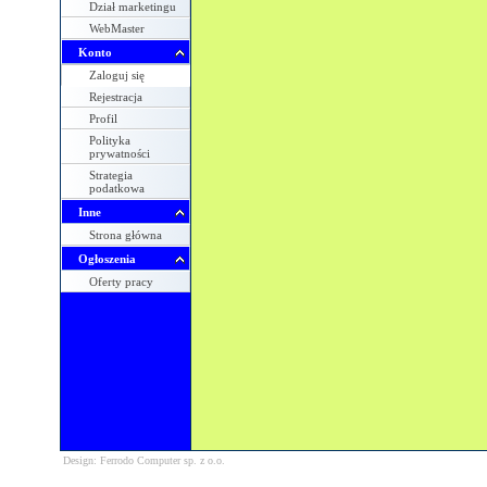
Dział marketingu
WebMaster
Konto
Zaloguj się
Rejestracja
Profil
Polityka
prywatności
Strategia
podatkowa
Inne
Strona główna
Ogłoszenia
Oferty pracy
Design: Ferrodo Computer sp. z o.o.